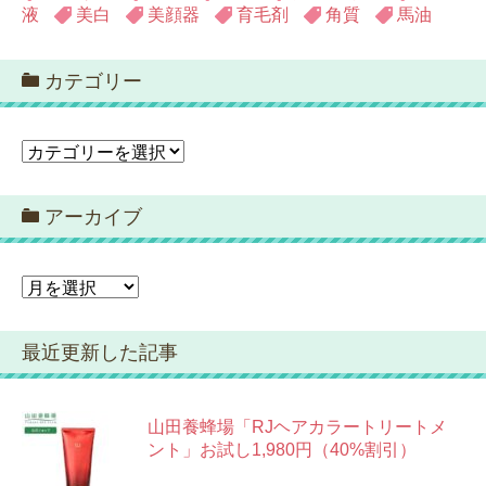
液
美白
美顔器
育毛剤
角質
馬油
カテゴリー
カ
テ
ゴ
アーカイブ
リ
ー
ア
ー
カ
最近更新した記事
イ
ブ
山田養蜂場「RJヘアカラートリートメ
ント」お試し1,980円（40%割引）