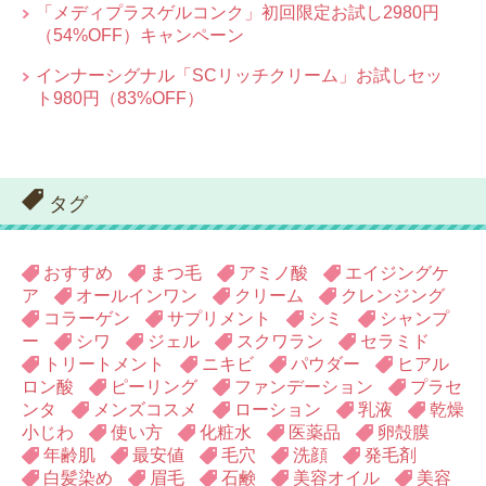
「メディプラスゲルコンク」初回限定お試し2980円
（54%OFF）キャンペーン
インナーシグナル「SCリッチクリーム」お試しセッ
ト980円（83%OFF）
タグ
おすすめ
まつ毛
アミノ酸
エイジングケ
ア
オールインワン
クリーム
クレンジング
コラーゲン
サプリメント
シミ
シャンプ
ー
シワ
ジェル
スクワラン
セラミド
トリートメント
ニキビ
パウダー
ヒアル
ロン酸
ピーリング
ファンデーション
プラセ
ンタ
メンズコスメ
ローション
乳液
乾燥
小じわ
使い方
化粧水
医薬品
卵殻膜
年齢肌
最安値
毛穴
洗顔
発毛剤
白髪染め
眉毛
石鹸
美容オイル
美容