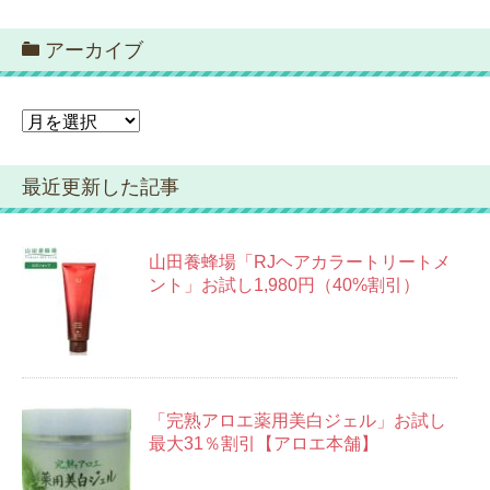
テ
ゴ
アーカイブ
リ
ー
ア
ー
カ
最近更新した記事
イ
ブ
山田養蜂場「RJヘアカラートリートメ
ント」お試し1,980円（40%割引）
「完熟アロエ薬用美白ジェル」お試し
最大31％割引【アロエ本舗】