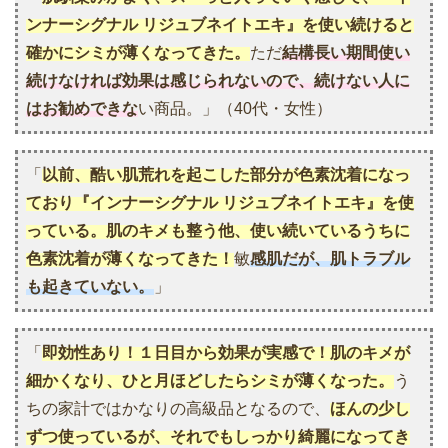
ンナーシグナル リジュブネイトエキ』を使い続けると
確かにシミが薄くなってきた。
ただ
結構長い期間使い
続けなければ効果は感じられないので、続けない人に
はお勧めできな
い商品。」（40代・女性）
「
以前、酷い肌荒れを起こした部分が色素沈着になっ
ており『インナーシグナル リジュブネイトエキ』を使
っている。
肌のキメも整う他、使い続いているうちに
色素沈着が薄くなってきた！
敏
感肌だが、肌トラブル
も起きていない。
」
「
即効性あり！１日目から効果が実感で！肌のキメが
細かくなり、ひと月ほどしたらシミが薄くなった。
う
ちの家計ではかなりの高級品となるので、
ほんの少し
ずつ使っているが、それでもしっかり綺麗になってき