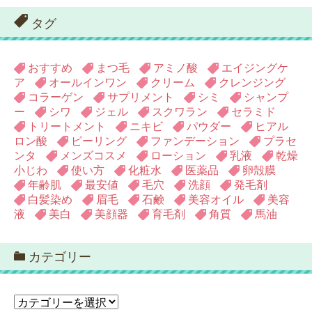
タグ
おすすめ
まつ毛
アミノ酸
エイジングケ
ア
オールインワン
クリーム
クレンジング
コラーゲン
サプリメント
シミ
シャンプ
ー
シワ
ジェル
スクワラン
セラミド
トリートメント
ニキビ
パウダー
ヒアル
ロン酸
ピーリング
ファンデーション
プラセ
ンタ
メンズコスメ
ローション
乳液
乾燥
小じわ
使い方
化粧水
医薬品
卵殻膜
年齢肌
最安値
毛穴
洗顔
発毛剤
白髪染め
眉毛
石鹸
美容オイル
美容
液
美白
美顔器
育毛剤
角質
馬油
カテゴリー
カ