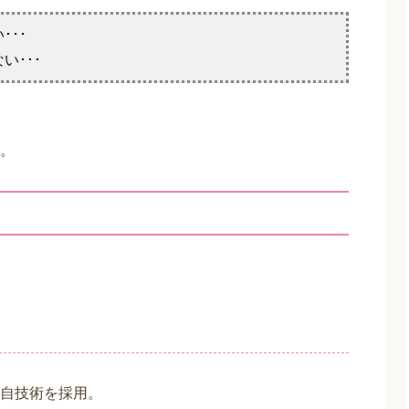
ット（エイジングケアお試しセット）
力アップ化粧液]：20ml
湿美容液]：7ml
力クリーム]：6g
な方にオススメ！