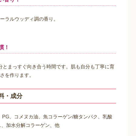
イント!
た角質層の隅々までじっくり浸透。
。
思を感じる肌へ。
！