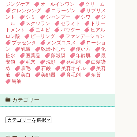
ジングケア
オールインワン
クリーム
クレンジング
コラーゲン
サプリメ
ント
シミ
シャンプー
シワ
ジ
ェル
スクワラン
セラミド
トリー
トメント
ニキビ
パウダー
ヒアル
ロン酸
ピーリング
ファンデーション
プラセンタ
メンズコスメ
ローショ
ン
乳液
乾燥小じわ
使い方
化
粧水
医薬品
卵殻膜
年齢肌
最
安値
毛穴
洗顔
発毛剤
白髪染
め
眉毛
石鹸
美容オイル
美容
液
美白
美顔器
育毛剤
角質
馬油
カテゴリー
カ
テ
ゴ