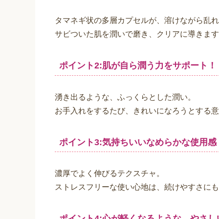
アプローチ1:サビついた肌を磨く！
効果的なエイジングケアの為に、サンスター独
ベースアクティブカプセルに包まれた精製米ぬ
極小カプセルが角質に浸透。
サビついた肌を潤いで磨き上げ、クリアに導き
アプローチ2:肌が自ら潤う力をサポート
年齢を共に減少してしまう3つの潤いの集合体
エクイタンスが世界で初めて化粧品に配合。
生体構造に近い保湿成分がたっぷりの潤いを届