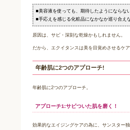
●商品名：EQUITANCE活力美肌体験3点セ
●セット内容：約7日分
①エクイタンス ブーストパワーローション[基礎
②エクイタンス モイストパワーエッセンス[高保
③エクイタンス スペシャルインクリーム[濃密活
「活力美肌体験3点セット」はこん