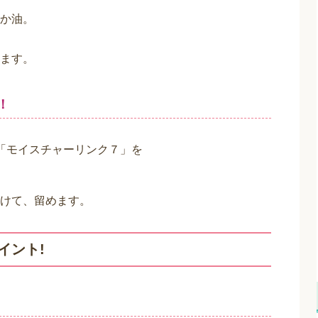
･･
い･･･
。