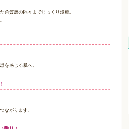
自技術を採用。
か油。
ます。
！
「モイスチャーリンク７」を
けて、留めます。