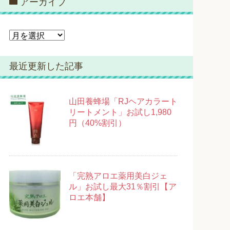
アーカイブ
リ
ー
ア
ー
カ
最近更新した記事
イ
ブ
山田養蜂場「RJヘアカラート
リートメント」お試し1,980
円（40%割引）
「完熟アロエ薬用美白ジェ
ル」お試し最大31％割引【ア
ロエ本舗】