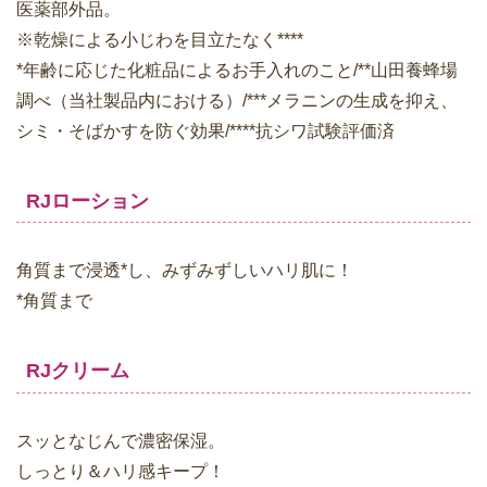
医薬部外品。
※乾燥による小じわを目立たなく****
*年齢に応じた化粧品によるお手入れのこと/**山田養蜂場
調べ（当社製品内における）/***メラニンの生成を抑え、
シミ・そばかすを防ぐ効果/****抗シワ試験評価済
RJローション
角質まで浸透*し、みずみずしいハリ肌に！
*角質まで
RJクリーム
スッとなじんで濃密保湿。
しっとり＆ハリ感キープ！