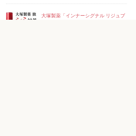
大塚製薬「インナーシグナル リジュブ
ネイトエキス」14日分お試しセット＋
14回分500円
粋「ベルロージィ ローション」お試し
1980円（87%OFF）
アフタミープラス「リフトセラム」お
試し2178円（55%OFF）