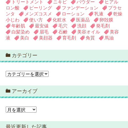
トリートメント
ニキビ
パウダー
ヒアル
ロン酸
ピーリング
ファンデーション
プラセ
ンタ
メンズコスメ
ローション
乳液
乾燥
小じわ
使い方
化粧水
医薬品
卵殻膜
年齢肌
最安値
毛穴
洗顔
発毛剤
白髪染め
眉毛
石鹸
美容オイル
美容
液
美白
美顔器
育毛剤
角質
馬油
カテゴリー
カ
テ
ゴ
アーカイブ
リ
ー
ア
ー
カ
最近更新した記事
イ