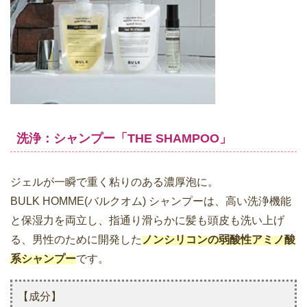
洗浄：シャンプー「THE SHAMPOO」
ジェルが一瞬で重く粘りのある濃厚泡に。
BULK HOMME(バルクオム) シャンプーは、高い洗浄機能
と保湿力を両立し、指通り滑らかに髪も頭皮も洗い上げ
る、男性のために開発した
ノンシリコンの弱酸性アミノ酸
系シャンプー
です。
【成分】