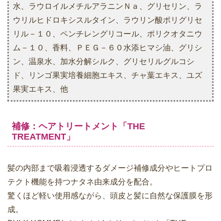
水、ラウロイルメチルアラニンＮａ、グリセリン、ラ
ウリルヒドロキシスルタイン、ラウリン酸ポリグリセ
リル－１０、ペンチレングリコール、ポリクオタニウ
ム－１０、香料、ＰＥＧ－６０水添ヒマシ油、グリシ
ン、温泉水、加水分解シルク、グリセリルグルコシ
ド、リンゴ果実培養細胞エキス、チャ葉エキス、ユズ
果実エキス、他
補修：ヘアトリートメント「THE
TREATMENT」
髪の内部まで吸着浸透するダメージ補修成分やヒートプロ
テクト機能を持つナタネ由来成分を配合。
驚くほど軽い使用感ながら、頭皮と髪に自然な保護膜を形
成。