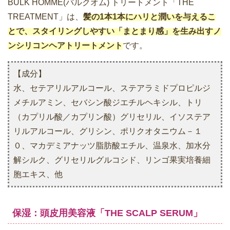
BULK HOMME(バルクオム) トリートメント「THE
TREATMENT」は、
髪の1本1本にハリと潤いを与えるこ
とで、スタイリングしやすい「まとまり感」を生み出すノ
ンシリコンヘアトリートメント
です。
【成分】
水、セテアリルアルコール、ステアラミドプロピルジ
メチルアミン、セバシン酸ジエチルヘキシル、トリ
（カプリル酸／カプリン酸）グリセリル、イソステア
リルアルコール、グリシン、ポリクオタニウム－１
０、マカデミアナッツ脂肪酸エチル、温泉水、加水分
解シルク、グリセリルグルコシド、リンゴ果実培養細
胞エキス、他
保湿：頭皮用美容液「THE SCALP SERUM」