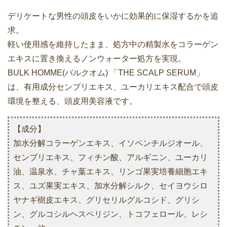
デリケートな男性の頭皮をいかに効果的に保湿するかを追
求。
軽い使用感を維持したまま、処方中の精製水をコラーゲン
エキスに置き換えるノンウォーター処方を実現。
BULK HOMME(バルクオム) 「THE SCALP SERUM」
は、有用成分センブリエキス、ユーカリエキス配合で頭皮
環境を整える、頭皮用美容液です。
【成分】
加水分解コラーゲンエキス、イソペンチルジオール、
センブリエキス、フィチン酸、アルギニン、ユーカリ
油、温泉水、チャ葉エキス、リンゴ果実培養細胞エキ
ス、ユズ果実エキス、加水分解シルク、セイヨウシロ
ヤナギ樹皮エキス、グリセリルグルコシド、グリシ
ン、グルコシルヘスペリジン、トコフェロール、レシ