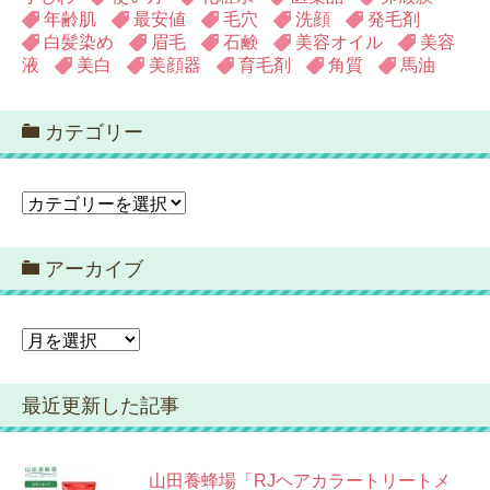
年齢肌
最安値
毛穴
洗顔
発毛剤
白髪染め
眉毛
石鹸
美容オイル
美容
液
美白
美顔器
育毛剤
角質
馬油
カテゴリー
カ
テ
ゴ
アーカイブ
リ
ー
ア
ー
カ
最近更新した記事
イ
ブ
山田養蜂場「RJヘアカラートリートメ