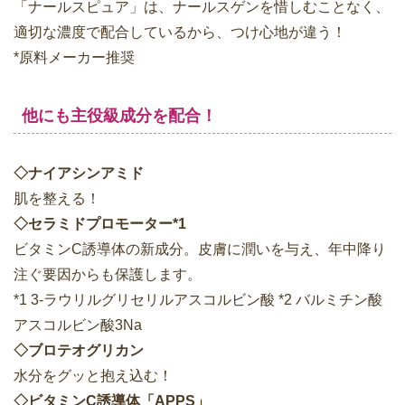
「ナールスピュア」は、ナールスゲンを惜しむことなく、
適切な濃度で配合しているから、つけ心地が違う！
*原料メーカー推奨
他にも主役級成分を配合！
◇ナイアシンアミド
肌を整える！
◇セラミドプロモーター*1
ビタミンC誘導体の新成分。皮膚に潤いを与え、年中降り
注ぐ要因からも保護します。
*1 3-ラウリルグリセリルアスコルビン酸 *2 バルミチン酸
アスコルビン酸3Na
◇ブロテオグリカン
水分をグッと抱え込む！
◇ビタミンC誘導体「APPS」