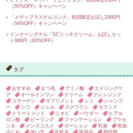
（50%OFF）キャンペーン
「メディプラスゲルコンク」初回限定お試し2980円
（54%OFF）キャンペーン
インナーシグナル「SCリッチクリーム」お試しセッ
ト980円（83%OFF）
タグ
おすすめ
まつ毛
アミノ酸
エイジングケ
ア
オールインワン
クリーム
クレンジング
コラーゲン
サプリメント
シミ
シャンプ
ー
シワ
ジェル
スクワラン
セラミド
トリートメント
ニキビ
パウダー
ヒアル
ロン酸
ピーリング
ファンデーション
プラセ
ンタ
メンズコスメ
ローション
乳液
乾燥
小じわ
使い方
化粧水
医薬品
卵殻膜