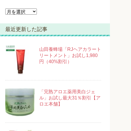
ア
ー
カ
最近更新した記事
イ
ブ
山田養蜂場「RJヘアカラート
リートメント」お試し1,980
円（40%割引）
「完熟アロエ薬用美白ジェ
ル」お試し最大31％割引【ア
ロエ本舗】