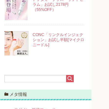
ラム」お試し2178円
（55%OFF）
CONC「リンクルインジェク
ション」お試し半額[マイクロ
ニードル]
メタ情報