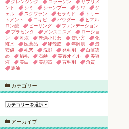
クレンジング
コラーゲン
サプリメ
ント
シミ
シャンプー
シワ
ジ
ェル
スクワラン
セラミド
トリー
トメント
ニキビ
パウダー
ヒアル
ロン酸
ピーリング
ファンデーション
プラセンタ
メンズコスメ
ローショ
ン
乳液
乾燥小じわ
使い方
化
粧水
医薬品
卵殻膜
年齢肌
最
安値
毛穴
洗顔
発毛剤
白髪染
め
眉毛
石鹸
美容オイル
美容
液
美白
美顔器
育毛剤
角質
馬油
カテゴリー
カ
テ
ゴ
アーカイブ
リ
ー