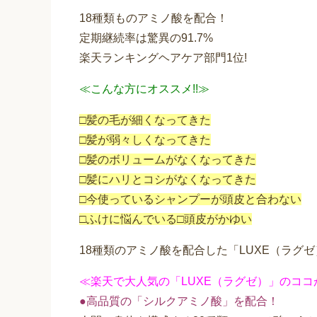
18種類ものアミノ酸を配合！
定期継続率は驚異の91.7%
楽天ランキングヘアケア部門1位!
≪こんな方にオススメ!!≫
□髪の毛が細くなってきた
□髪が弱々しくなってきた
□髪のボリュームがなくなってきた
□髪にハリとコシがなくなってきた
□今使っているシャンプーが頭皮と合わない
□ふけに悩んでいる□頭皮がかゆい
18種類のアミノ酸を配合した「LUXE（ラグ
≪楽天で大人気の「LUXE（ラグゼ）」のココ
●高品質の「シルクアミノ酸」を配合！