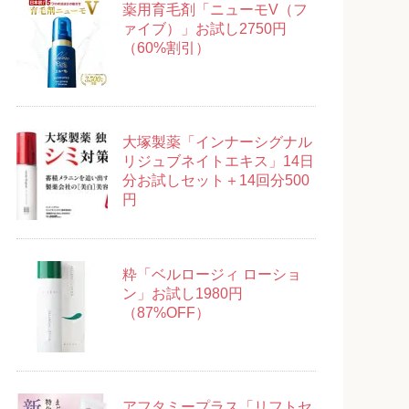
薬用育毛剤「ニューモV（フ
ァイブ）」お試し2750円
（60%割引）
大塚製薬「インナーシグナル
リジュブネイトエキス」14日
分お試しセット＋14回分500
円
粋「ベルロージィ ローショ
ン」お試し1980円
（87%OFF）
アフタミープラス「リフトセ