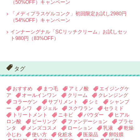
（50%OFF）キャンペーン
「メディプラスゲルコンク」初回限定お試し2980円
（54%OFF）キャンペーン
インナーシグナル「SCリッチクリーム」お試しセッ
ト980円（83%OFF）
タグ
おすすめ
まつ毛
アミノ酸
エイジングケ
ア
オールインワン
クリーム
クレンジング
コラーゲン
サプリメント
シミ
シャンプ
ー
シワ
ジェル
スクワラン
セラミド
トリートメント
ニキビ
パウダー
ヒアル
ロン酸
ピーリング
ファンデーション
プラセ
ンタ
メンズコスメ
ローション
乳液
乾燥
小じわ
使い方
化粧水
医薬品
卵殻膜