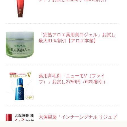
「完熟アロエ薬用美白ジェル」お試し
最大31％割引【アロエ本舗】
薬用育毛剤「ニューモV（ファイ
ブ）」お試し2750円（60%割引）
大塚製薬「インナーシグナル リジュブ
ネイトエキス」14日分お試しセット＋