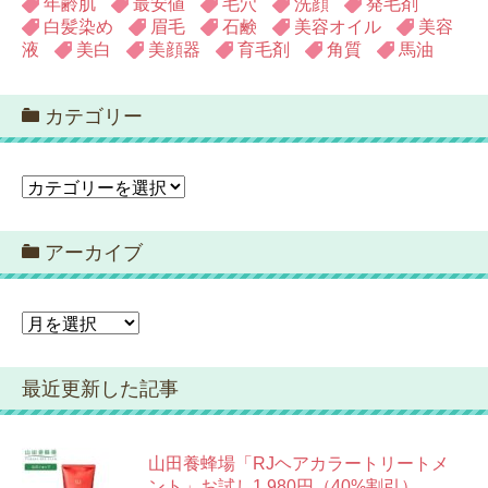
年齢肌
最安値
毛穴
洗顔
発毛剤
白髪染め
眉毛
石鹸
美容オイル
美容
液
美白
美顔器
育毛剤
角質
馬油
カテゴリー
カ
テ
ゴ
アーカイブ
リ
ー
ア
ー
カ
最近更新した記事
イ
ブ
山田養蜂場「RJヘアカラートリートメ
ント」お試し1,980円（40%割引）