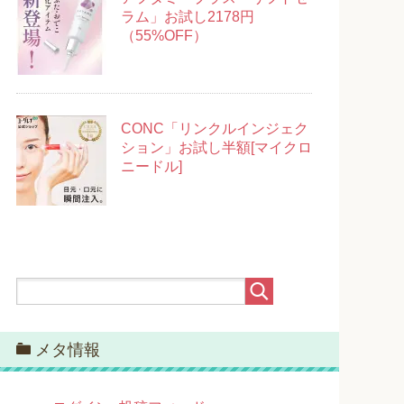
ラム」お試し2178円
（55%OFF）
CONC「リンクルインジェク
ション」お試し半額[マイクロ
ニードル]
メタ情報