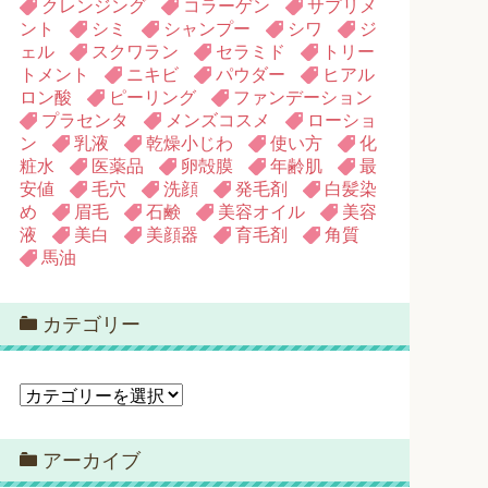
クレンジング
コラーゲン
サプリメ
ント
シミ
シャンプー
シワ
ジ
ェル
スクワラン
セラミド
トリー
トメント
ニキビ
パウダー
ヒアル
ロン酸
ピーリング
ファンデーション
プラセンタ
メンズコスメ
ローショ
ン
乳液
乾燥小じわ
使い方
化
粧水
医薬品
卵殻膜
年齢肌
最
安値
毛穴
洗顔
発毛剤
白髪染
め
眉毛
石鹸
美容オイル
美容
液
美白
美顔器
育毛剤
角質
馬油
カテゴリー
カ
テ
ゴ
アーカイブ
リ
ー