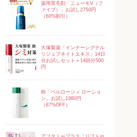
薬用育毛剤「ニューモV（フ
ァイブ）」お試し2750円
（60%割引）
大塚製薬「インナーシグナル
リジュブネイトエキス」14日
分お試しセット＋14回分500
円
粋「ベルロージィ ローショ
ン」お試し1980円
（87%OFF）
アフタミープラス「リフトセ