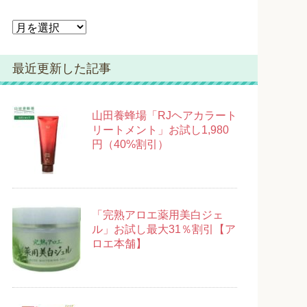
ア
ー
カ
最近更新した記事
イ
ブ
山田養蜂場「RJヘアカラート
リートメント」お試し1,980
円（40%割引）
「完熟アロエ薬用美白ジェ
ル」お試し最大31％割引【ア
ロエ本舗】