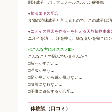
制汗成分：パラフェノールスルホン酸亜鉛
●柿渋エキス配合
食物の渋味成分と言えるもので、この成分は消
●ニオイの原因を作る汗を抑える天然植物由来
ニオイを消し、汗を抑え、嫌な臭いを完全にシ
≪こんな方にオススメ!!≫
こんなことで悩んでいませんか？
□脇汗がすごい…
□洋服が臭う…
□足が臭いから靴が脱げない…
□薄着になれない…
□子供に遺伝するか心配…
体験談（口コミ）