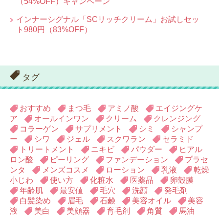
（54%OFF）キャンペーン
インナーシグナル「SCリッチクリーム」お試しセッ
ト980円（83%OFF）
タグ
おすすめ
まつ毛
アミノ酸
エイジングケ
ア
オールインワン
クリーム
クレンジング
コラーゲン
サプリメント
シミ
シャンプ
ー
シワ
ジェル
スクワラン
セラミド
トリートメント
ニキビ
パウダー
ヒアル
ロン酸
ピーリング
ファンデーション
プラセ
ンタ
メンズコスメ
ローション
乳液
乾燥
小じわ
使い方
化粧水
医薬品
卵殻膜
年齢肌
最安値
毛穴
洗顔
発毛剤
白髪染め
眉毛
石鹸
美容オイル
美容
液
美白
美顔器
育毛剤
角質
馬油