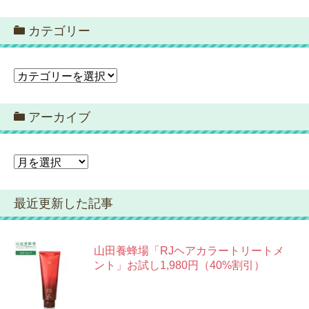
カテゴリー
カ
テ
ゴ
アーカイブ
リ
ー
ア
ー
カ
最近更新した記事
イ
ブ
山田養蜂場「RJヘアカラートリートメ
ント」お試し1,980円（40%割引）