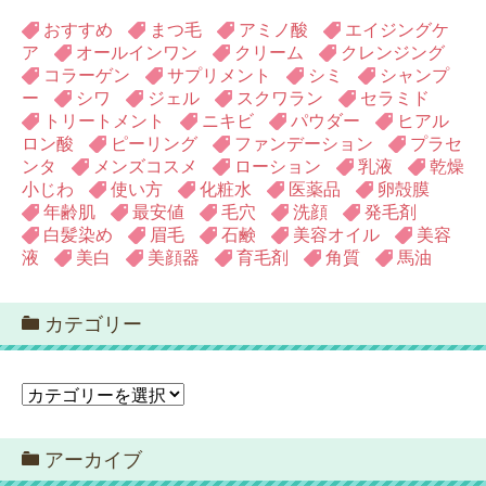
おすすめ
まつ毛
アミノ酸
エイジングケ
ア
オールインワン
クリーム
クレンジング
コラーゲン
サプリメント
シミ
シャンプ
ー
シワ
ジェル
スクワラン
セラミド
トリートメント
ニキビ
パウダー
ヒアル
ロン酸
ピーリング
ファンデーション
プラセ
ンタ
メンズコスメ
ローション
乳液
乾燥
小じわ
使い方
化粧水
医薬品
卵殻膜
年齢肌
最安値
毛穴
洗顔
発毛剤
白髪染め
眉毛
石鹸
美容オイル
美容
液
美白
美顔器
育毛剤
角質
馬油
カテゴリー
カ
テ
ゴ
アーカイブ
リ
ー