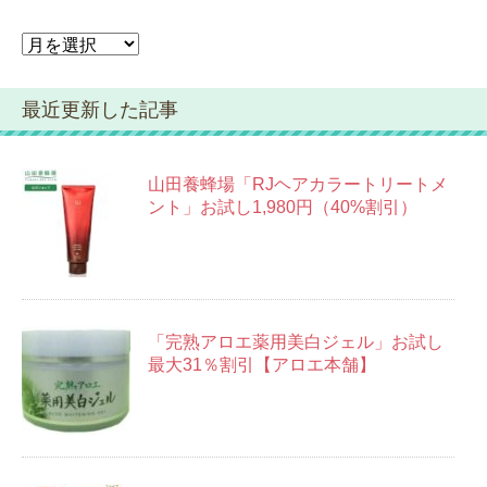
ア
ー
カ
最近更新した記事
イ
ブ
山田養蜂場「RJヘアカラートリートメ
ント」お試し1,980円（40%割引）
「完熟アロエ薬用美白ジェル」お試し
最大31％割引【アロエ本舗】