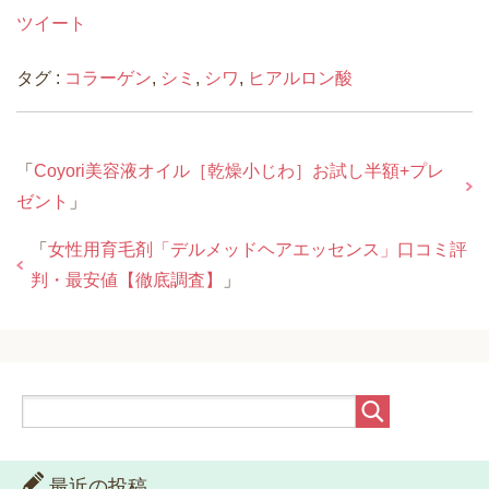
ツイート
タグ :
コラーゲン
,
シミ
,
シワ
,
ヒアルロン酸
「
Coyori美容液オイル［乾燥小じわ］お試し半額+プレ
ゼント
」
「
女性用育毛剤「デルメッドヘアエッセンス」口コミ評
判・最安値【徹底調査】
」
最近の投稿