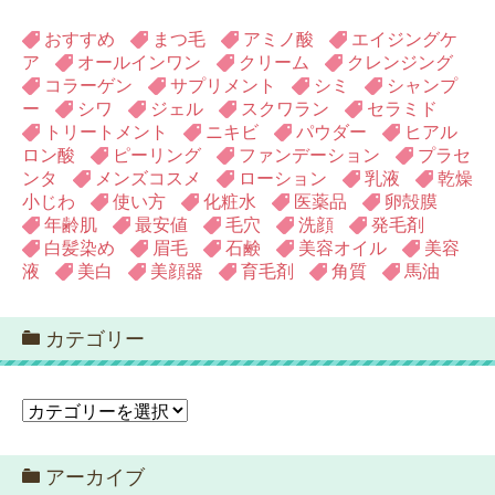
おすすめ
まつ毛
アミノ酸
エイジングケ
ア
オールインワン
クリーム
クレンジング
コラーゲン
サプリメント
シミ
シャンプ
ー
シワ
ジェル
スクワラン
セラミド
トリートメント
ニキビ
パウダー
ヒアル
ロン酸
ピーリング
ファンデーション
プラセ
ンタ
メンズコスメ
ローション
乳液
乾燥
小じわ
使い方
化粧水
医薬品
卵殻膜
年齢肌
最安値
毛穴
洗顔
発毛剤
白髪染め
眉毛
石鹸
美容オイル
美容
液
美白
美顔器
育毛剤
角質
馬油
カテゴリー
カ
テ
ゴ
アーカイブ
リ