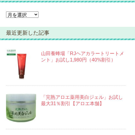
ー
ア
ー
カ
最近更新した記事
イ
ブ
山田養蜂場「RJヘアカラートリートメ
ント」お試し1,980円（40%割引）
「完熟アロエ薬用美白ジェル」お試し
最大31％割引【アロエ本舗】