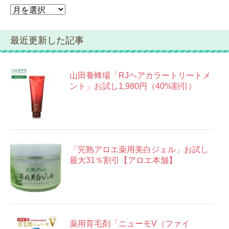
ア
ー
カ
最近更新した記事
イ
ブ
山田養蜂場「RJヘアカラートリートメ
ント」お試し1,980円（40%割引）
「完熟アロエ薬用美白ジェル」お試し
最大31％割引【アロエ本舗】
薬用育毛剤「ニューモV（ファイ