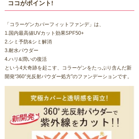
ココがポイント!
「コラーゲンカバーフィットファンデ」は、
1.国内最高値UVカット効果SPF50+
2.シミ予防&シミ解消
3.耐水パウダー
4.ハリ&潤いの復活
という4大奇跡を起こす、コラーゲンをたっぷり含んだ新
開発“360°光反射パウダー処方”のファンデーションです。