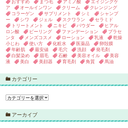
おすすめ
まつ毛
アミノ酸
エイジングケ
ア
オールインワン
クリーム
クレンジング
コラーゲン
サプリメント
シミ
シャンプ
ー
シワ
ジェル
スクワラン
セラミド
トリートメント
ニキビ
パウダー
ヒアル
ロン酸
ピーリング
ファンデーション
プラセ
ンタ
メンズコスメ
ローション
乳液
乾燥
小じわ
使い方
化粧水
医薬品
卵殻膜
年齢肌
最安値
毛穴
洗顔
発毛剤
白髪染め
眉毛
石鹸
美容オイル
美容
液
美白
美顔器
育毛剤
角質
馬油
カテゴリー
カ
テ
ゴ
アーカイブ
リ
ー