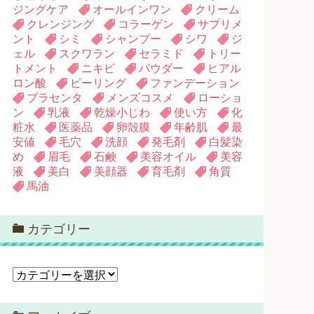
ジングケア
オールインワン
クリーム
クレンジング
コラーゲン
サプリメ
ント
シミ
シャンプー
シワ
ジ
ェル
スクワラン
セラミド
トリー
トメント
ニキビ
パウダー
ヒアル
ロン酸
ピーリング
ファンデーション
プラセンタ
メンズコスメ
ローショ
ン
乳液
乾燥小じわ
使い方
化
粧水
医薬品
卵殻膜
年齢肌
最
安値
毛穴
洗顔
発毛剤
白髪染
め
眉毛
石鹸
美容オイル
美容
液
美白
美顔器
育毛剤
角質
馬油
カテゴリー
カ
テ
ゴ