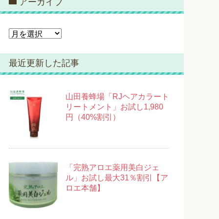
アーカイブ
リ
ー
ア
ー
カ
最近更新した記事
イ
ブ
山田養蜂場「RJヘアカラート
リートメント」お試し1,980
円（40%割引）
「完熟アロエ薬用美白ジェ
ル」お試し最大31％割引【ア
ロエ本舗】