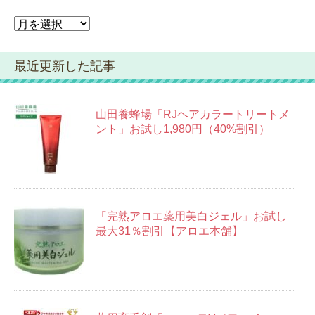
ア
ー
カ
最近更新した記事
イ
ブ
山田養蜂場「RJヘアカラートリートメ
ント」お試し1,980円（40%割引）
「完熟アロエ薬用美白ジェル」お試し
最大31％割引【アロエ本舗】