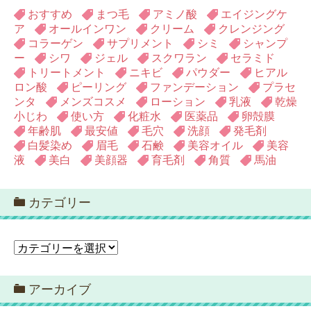
おすすめ
まつ毛
アミノ酸
エイジングケ
ア
オールインワン
クリーム
クレンジング
コラーゲン
サプリメント
シミ
シャンプ
ー
シワ
ジェル
スクワラン
セラミド
トリートメント
ニキビ
パウダー
ヒアル
ロン酸
ピーリング
ファンデーション
プラセ
ンタ
メンズコスメ
ローション
乳液
乾燥
小じわ
使い方
化粧水
医薬品
卵殻膜
年齢肌
最安値
毛穴
洗顔
発毛剤
白髪染め
眉毛
石鹸
美容オイル
美容
液
美白
美顔器
育毛剤
角質
馬油
カテゴリー
カ
テ
ゴ
アーカイブ
リ
ー