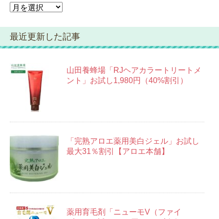
ア
ー
カ
最近更新した記事
イ
ブ
山田養蜂場「RJヘアカラートリートメ
ント」お試し1,980円（40%割引）
「完熟アロエ薬用美白ジェル」お試し
最大31％割引【アロエ本舗】
薬用育毛剤「ニューモV（ファイ