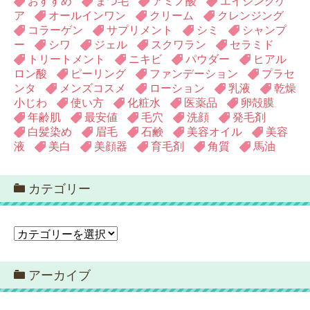
おすすめ
まつ毛
アミノ酸
エイジングケ
ア
オールインワン
クリーム
クレンジング
コラーゲン
サプリメント
シミ
シャンプ
ー
シワ
ジェル
スクワラン
セラミド
トリートメント
ニキビ
パウダー
ヒアル
ロン酸
ピーリング
ファンデーション
プラセ
ンタ
メンズコスメ
ローション
乳液
乾燥
小じわ
使い方
化粧水
医薬品
卵殻膜
年齢肌
最安値
毛穴
洗顔
発毛剤
白髪染め
眉毛
石鹸
美容オイル
美容
液
美白
美顔器
育毛剤
角質
馬油
カテゴリー
カ
テ
ゴ
アーカイブ
リ
ー