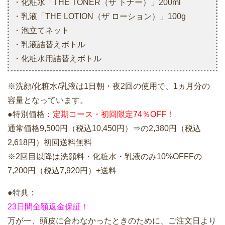
・化粧水「THE TONER（ザ トナー）」200ml
・乳液「THE LOTION（ザ ローション）」100g
・泡立てネット
・乳液詰替えボトル
・化粧水用詰替えボトル
※洗顔/化粧水/乳液は1日朝・夜2回の使用で、1ヵ月分の
容量となっています。
●特別価格：
定期コース・初回限定74％OFF！
通常価格9,500円（税込10,450円）⇒の2,380円（税込
2,618円）初回送料無料
※2回目以降は洗顔料・化粧水・乳液のみ10%OFFFの
7,200円（税込7,920円）+送料
●特典：
23日間全額返金保証！
万が一、頭皮に合わなかったときのために、ご注文日より