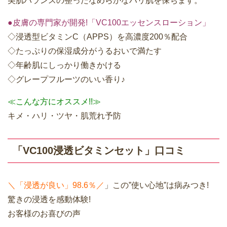
美肌バランスの整ったなめらかなハリ肌を保ちます。
●皮膚の専門家が開発!「VC100エッセンスローション」
◇浸透型ビタミンC（APPS）を高濃度200％配合
◇たっぷりの保湿成分がうるおいで満たす
◇年齢肌にしっかり働きかける
◇グレープフルーツのいい香り♪
≪こんな方にオススメ!!≫
キメ・ハリ・ツヤ・肌荒れ予防
「VC100浸透ビタミンセット」口コミ
＼「浸透が良い」98.6％／
」この”使い心地”は病みつき!
驚きの浸透を感動体験!
お客様のお喜びの声