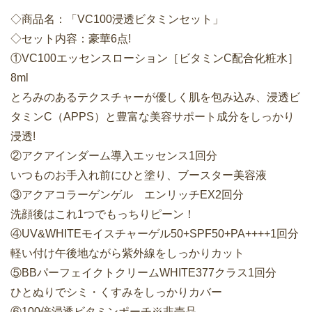
◇商品名：「VC100浸透ビタミンセット」
◇セット内容：豪華6点!
①VC100エッセンスローション［ビタミンC配合化粧水］
8ml
とろみのあるテクスチャーが優しく肌を包み込み、浸透ビ
タミンC（APPS）と豊富な美容サポート成分をしっかり
浸透!
②アクアインダーム導入エッセンス1回分
いつものお手入れ前にひと塗り、ブースター美容液
③アクアコラーゲンゲル エンリッチEX2回分
洗顔後はこれ1つでもっちりピーン！
④UV&WHITEモイスチャーゲル50+SPF50+PA++++1回分
軽い付け午後地ながら紫外線をしっかりカット
⑤BBパーフェイクトクリームWHITE377クラス1回分
ひとぬりでシミ・くすみをしっかりカバー
⑥100倍浸透ビタミンポーチ※非売品