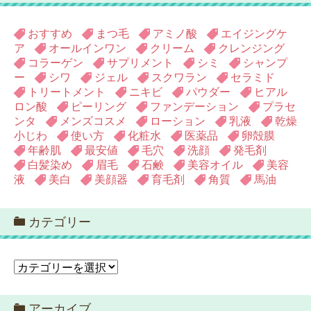
おすすめ
まつ毛
アミノ酸
エイジングケ
ア
オールインワン
クリーム
クレンジング
コラーゲン
サプリメント
シミ
シャンプ
ー
シワ
ジェル
スクワラン
セラミド
トリートメント
ニキビ
パウダー
ヒアル
ロン酸
ピーリング
ファンデーション
プラセ
ンタ
メンズコスメ
ローション
乳液
乾燥
小じわ
使い方
化粧水
医薬品
卵殻膜
年齢肌
最安値
毛穴
洗顔
発毛剤
白髪染め
眉毛
石鹸
美容オイル
美容
液
美白
美顔器
育毛剤
角質
馬油
カテゴリー
カ
テ
ゴ
アーカイブ
リ