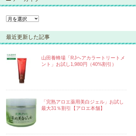
ー
ア
ー
カ
最近更新した記事
イ
ブ
山田養蜂場「RJヘアカラートリートメ
ント」お試し1,980円（40%割引）
「完熟アロエ薬用美白ジェル」お試し
最大31％割引【アロエ本舗】